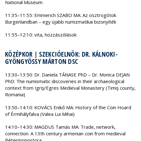
National Museum
11:35–11:55: Emmerich SZABO MA: Az osztrogótok
Burgenlandban – egy újabb numizmatikai bizonyíték
11:55–12:10: vita, hozzászólások
KÖZÉPKOR | SZEKCIÓELNÖK: DR. KÁLNOKI-
GYÖNGYÖSSY MÁRTON DSC
13:30–13:50: Dr. Daniela TĀNASE PhD – Dr. Monica DEJAN
PhD: The numismatic discoveries in their archaeological
context from Igriş/Egres Medieval Monastery (Timiş county,
Romania)
13:50–14:10: KOVÁCS Enikő MA: History of the Coin Hoard
of Érmihályfalva (Valea Lui Mihai)
14:10–14:30: MAGDUS Tamás MA: Trade, network,
connection. A 13th century armenian coin from medieval
Pétermonostora