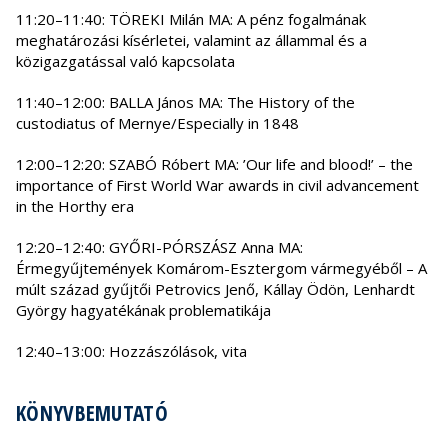
11:20–11:40: TÖREKI Milán MA: A pénz fogalmának
meghatározási kísérletei, valamint az állammal és a
közigazgatással való kapcsolata
11:40–12:00: BALLA János MA: The History of the
custodiatus of Mernye/Especially in 1848
12:00–12:20: SZABÓ Róbert MA: ’Our life and blood!’ – the
importance of First World War awards in civil advancement
in the Horthy era
12:20–12:40: GYŐRI-PÓRSZÁSZ Anna MA:
Érmegyűjtemények Komárom-Esztergom vármegyéből – A
múlt század gyűjtői Petrovics Jenő, Kállay Ödön, Lenhardt
György hagyatékának problematikája
12:40–13:00: Hozzászólások, vita
KÖNYVBEMUTATÓ