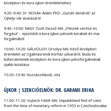
középkori és kora újkori éremleleteihez
9:20–9:40: Dr. NOVÁK Ádám PhD: „Guruló denárok” az
Újhelyi vár ásatásáról
9:40–10:00: NAGY Zsolt Dezső MA: „Pénzek verése és
forgása” – epizódok a kora újkori pénzek korabeli és mai
forgalmából
10:00–10:20: GÁLVÖLGYI Orsolya MA: Késő középkori
éremlelet az Irgalmasrendi Kórház udvaráról. Buda és
külterületeinek középkori és kora újkori pénzforgalmának
újabb kutatása
10:20–10:40: hozzászólások, vita
ÚJKOR | SZEKCIÓELNÖK: DR. GARAMI ERIKA
11:00–11:20: Vojtech HAMI MA: Unpublished find of coins
from the time of monetary reform in 1953 in Czechoslovakia