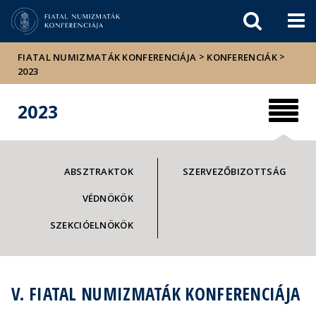
Események
ELTE a
Hírek
sajtóban
>
>
FIATAL NUMIZMATÁK KONFERENCIÁJA
KONFERENCIÁK
2023
2023
ABSZTRAKTOK
SZERVEZŐBIZOTTSÁG
VÉDNÖKÖK
SZEKCIÓELNÖKÖK
V. FIATAL NUMIZMATÁK KONFERENCIÁJA